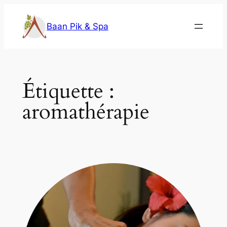
Aller
au
Baan Pik & Spa
contenu
Étiquette :
aromathérapie