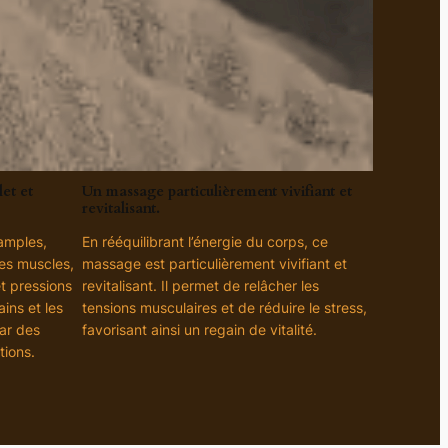
et et
Un massage particulièrement vivifiant et
revitalisant.
amples,
En rééquilibrant l’énergie du corps, ce
les muscles,
massage est particulièrement vivifiant et
et pressions
revitalisant. Il permet de relâcher les
ins et les
tensions musculaires et de réduire le stress,
ar des
favorisant ainsi un regain de vitalité.
tions.