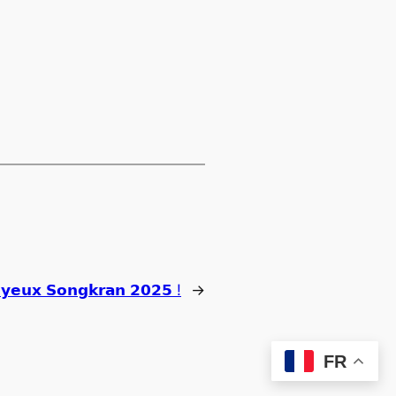
𝘆𝗲𝘂𝘅 𝗦𝗼𝗻𝗴𝗸𝗿𝗮𝗻 𝟮𝟬𝟮𝟱 !
→
FR