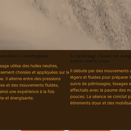
tes lents et enveloppants
.
Le modelage 1 heure est compl
couvre tout le corps.
age utilise des huiles neutres,
Il débute par des mouvements 
sement choisies et appliquées sur la
légers et fluides pour préparer 
e. Il alterne entre des pressions
suivis de pétrissages, lissages 
es et des mouvements fluides,
effectués avec la paume des ma
ainsi une expérience à la fois
pouces. La séance se conclut p
te et énergisante.
étirements doux et des mobilisa