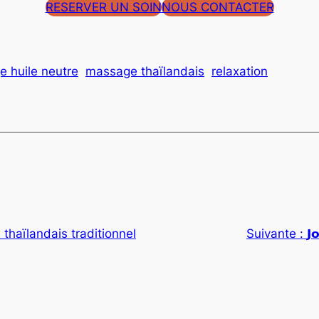
RESERVER UN SOIN
NOUS CONTACTER
 huile neutre
massage thaïlandais
relaxation
thaïlandais traditionnel
Suivante :
𝗝