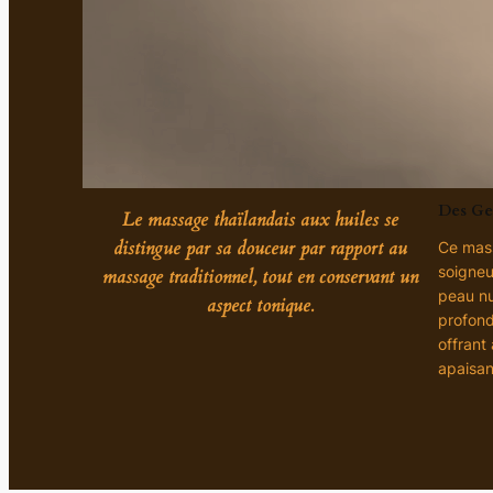
Des Ges
Le massage thaïlandais aux huiles se
distingue par sa douceur par rapport au
Ce mass
soigneu
massage traditionnel, tout en conservant un
peau nu
aspect tonique.
profond
offrant 
apaisan