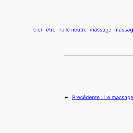
bien-être
huile neutre
massage
massage
←
Précédente :
Le massage 