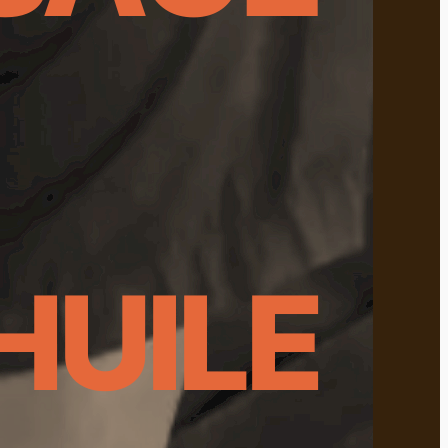
’HUILE