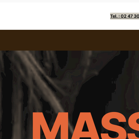
Tel. : 02 47 3
MAS