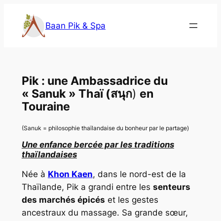
Aller
au
Baan Pik & Spa
contenu
Pik : une Ambassadrice du
« Sanuk » Thaï (สนุก
)
en
Touraine
(Sanuk = philosophie thaïlandaise du bonheur par le partage)
Une enfance bercée par les traditions
thaïlandaises
Née à
Khon Kaen
, dans le nord-est de la
Thaïlande, Pik a grandi entre les
senteurs
des marchés épicés
et les gestes
ancestraux du massage. Sa grande sœur,